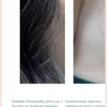
Výsledky rhinoplastiky před a po v
Gynekomastie (operace
Turecku se zkušeným lékařem
zvětšených prsou u mužů) j