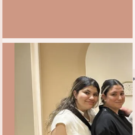
Lifting Stehen v Turecku
Zvětšení Lýtek v Turecku
Intimní Zákroky
Labioplastika v Turecku
Vaginoplastika v Turecku
PLASTICKÁ CHIRURGIE V TURECKU
CENY PLASTICKÉ CHIRURGIE V TUREC
PŘED – PO
RECENZE A ZKUŠENOSTI PACIENTŮ
MUDR. EMRE ÖZENALP