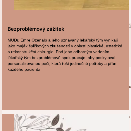
Labioplastika v Turecku
Vaginoplastika v Turecku
PLASTICKÁ CHIRURGIE V TURECKU
CENY PLASTICKÉ CHIRURGIE V TURECK
Bezproblémový zážitek
PŘED – PO
RECENZE A ZKUŠENOSTI PACIENTŮ
MUDr. Emre Özenalp a jeho uznávaný lékařský tým vynikají
MUDR. EMRE ÖZENALP
jako maják špičkových zkušeností v oblasti plastické, estetické
a rekonstrukční chirurgie. Pod jeho odborným vedením
lékařský tým bezproblémově spolupracuje, aby poskytoval
personalizovanou péči, která řeší jedinečné potřeby a přání
ZÁKROKY
každého pacienta.
Plastika Obličeje
Rhinoplastika (Operace nosu) v Tureck
Facelift (Lifting Obličeje) v Turecku
Browlift (Lifting Obočí) v Turecku
Operace Očních Víček (Blefaroplastika)
Turecku