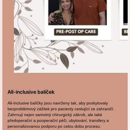
Modelace Prsou v Turecku
Zmenšení Prsou v Turecku
Rekonstrukce Prsou v Turecku
Gynekomastie v Turecku
Operace Těla
Mommy Makeover v Turecku
Abdominoplastika (Plastika Břicha) v
Turecku
All-inclusive balíček
Liposukce v Turecku
All-inclusive balíčky jsou navrženy tak, aby poskytovaly
bezproblémový zážitek pro pacienty cestující ze zahraničí.
BBL v Turecku
Zahrnují nejen samotný chirurgický zákrok, ale také
Plastika Paží v Turecku
předoperační a pooperační péči, ubytování, transfery a
personalizovanou podporu po celou dobu procesu.