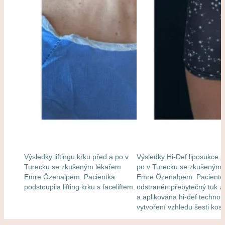
Výsledky liftingu krku před a po v
Výsledky Hi-Def liposukce p
Turecku se zkušeným lékařem
po v Turecku se zkušeným 
Emre Özenalpem. Pacientka
Emre Özenalpem. Pacientov
podstoupila lifting krku s faceliftem.
odstraněn přebytečný tuk z 
a aplikována hi-def technol
vytvoření vzhledu šesti kost