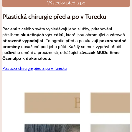
Výsledky před a po
Plastická chirurgie před a po v Turecku
Pacienti z celého světa vyhledávají jeho služby, přitahováni
příslibem
skutečných výsledků
, které jsou ohromující a zároveň
přirozeně vypadající
. Fotografie před a po ukazují
pozoruhodné
proměny
dosažené pod jeho péčí. Každý snímek vypráví příběh
pečlivého umění a preciznosti, odrážející
závazek MUDr. Emre
Özenalpa k dokonalosti.
Plastická chirurgie před a po v Turecku