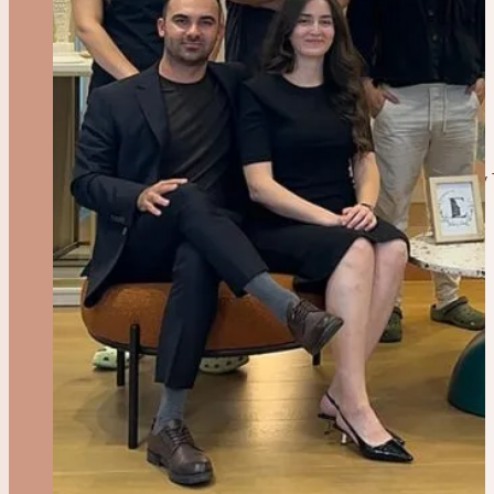
Operace Těla
Mommy Makeover v Turecku
Abdominoplastika (Plastika Břicha) v
Liposukce v Turecku
BBL v Turecku
Plastika Paží v Turecku
Lifting Stehen v Turecku
Zvětšení Lýtek v Turecku
Intimní Zákroky