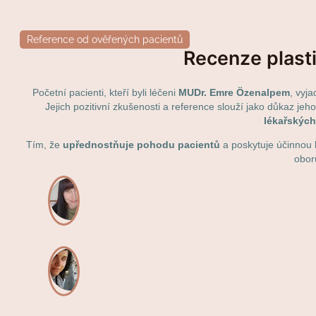
Reference od ověřených pacientů
Recenze plasti
Početní pacienti, kteří byli léčeni
MUDr. Emre Özenalpem
, vyj
Jejich pozitivní zkušenosti a reference slouží jako důkaz je
lékařských
Tím, že
upřednostňuje pohodu pacientů
a poskytuje účinnou 
obor