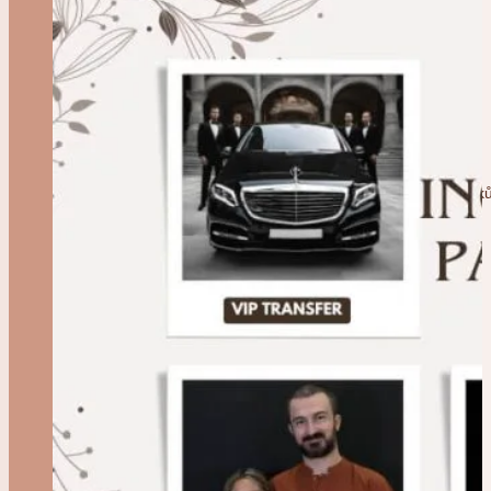
Lifting Krku v Turecku
Lip Lift v Turecku
Bichektomie v Turecku
Otoplastika (Plastika Uší) v Turecku
Lipotransfer (Přenos Tuku) v Turecku
Dimpleplastika (Operace vytvoření důlků
Turecku
Odstranění Znaménka v Turecku
Operace Prsou
MIA Femtech v Turecku
Motiva Preserve v Turecku
Zvětšení Prsou v Turecku