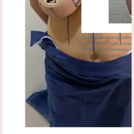
Operace abdominoplastiky 
vaser liposukcí byla prove
MUDr. Emre Özenalpem, ne
chirurgem v Turecku.