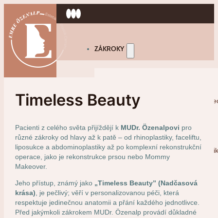
ZÁKROKY
Plastika Obličeje
Timeless Beauty
Rhinoplastika (Operace nosu) v Ture
Facelift (Lifting Obličeje) v Turecku
Pacienti z celého světa přijíždějí k
MUDr. Özenalpovi
pro
Browlift (Lifting Obočí) v Turecku
různé zákroky od hlavy až k patě – od rhinoplastiky, faceliftu,
liposukce a abdominoplastiky až po komplexní rekonstrukční
Operace Očních Víček (Blefaroplasti
operace, jako je rekonstrukce prsou nebo Mommy
Makeover.
Lifting Krku v Turecku
Jeho přístup, známý jako
„Timeless Beauty” (Nadčasová
Lip Lift v Turecku
krása)
, je pečlivý; věří v personalizovanou péči, která
Bichektomie v Turecku
respektuje jedinečnou anatomii a přání každého jednotlivce.
Před jakýmkoli zákrokem MUDr. Özenalp provádí důkladné
Otoplastika (Plastika Uší) v Turecku