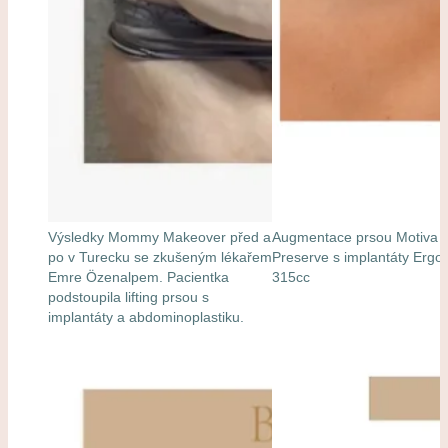
Výsledky Mommy Makeover před a
Augmentace prsou Motiva
po v Turecku se zkušeným lékařem
Preserve s implantáty Erg
Emre Özenalpem. Pacientka
315cc
podstoupila lifting prsou s
implantáty a abdominoplastiku.