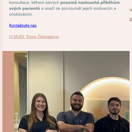
konzultace, během kterých
pozorně naslouchá příběhům
svých pacientů
a snaží se porozumět jejich motivacím a
Lipotransfer (Přenos Tuku) v Tureck
očekáváním.
Dimpleplastika (Operace vytvoření dů
Kontaktujte nás
Odstranění Znaménka v Turecku
O MUDr. Emre Özenalpovi
Operace Prsou
MIA Femtech v Turecku
Motiva Preserve v Turecku
Zvětšení Prsou v Turecku
Modelace Prsou v Turecku
Zmenšení Prsou v Turecku
Rekonstrukce Prsou v Turecku
Gynekomastie v Turecku