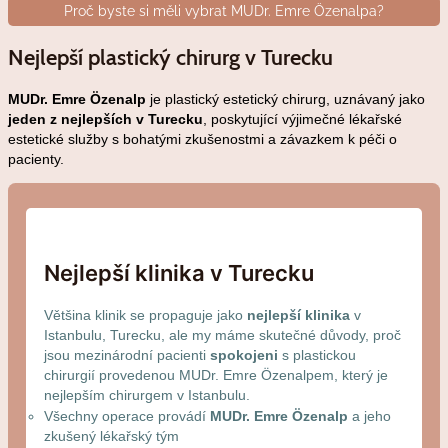
Proč byste si měli vybrat MUDr. Emre Özenalpa?
Nejlepší plastický chirurg v Turecku
MUDr. Emre Özenalp
je plastický estetický chirurg, uznávaný jako
jeden z nejlepších v Turecku
, poskytující výjimečné lékařské
estetické služby s bohatými zkušenostmi a závazkem k péči o
pacienty.
Nejlepší klinika v Turecku
Většina klinik se propaguje jako
nejlepší klinika
v
Istanbulu, Turecku, ale my máme skutečné důvody, proč
jsou mezinárodní pacienti
spokojeni
s plastickou
chirurgií provedenou MUDr. Emre Özenalpem, který je
nejlepším chirurgem v Istanbulu.
Všechny operace provádí
MUDr. Emre Özenalp
a jeho
zkušený lékařský tým